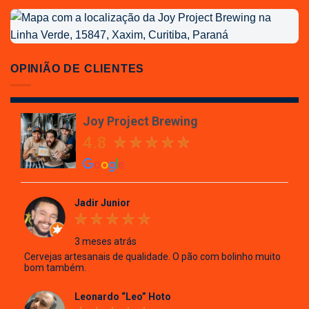
Localização
da
Joy
Project
OPINIÃO DE CLIENTES
Brewing
Joy Project Brewing
4.8
Jadir Junior
3 meses atrás
Cervejas artesanais de qualidade. O pão com bolinho muito
bom também.
Leonardo “Leo” Hoto