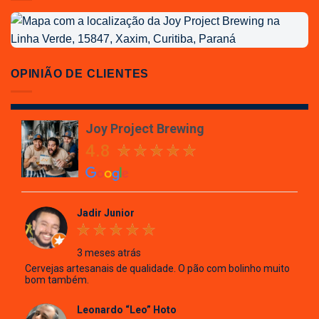
Localização
da
Joy
Project
OPINIÃO DE CLIENTES
Brewing
Joy Project Brewing
4.8
Jadir Junior
3 meses atrás
Cervejas artesanais de qualidade. O pão com bolinho muito
bom também.
Leonardo “Leo” Hoto