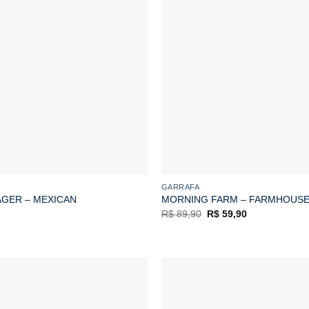
GARRAFA
AGER – MEXICAN
MORNING FARM – FARMHOUSE 
O
O
R$
89,90
R$
59,90
preço
preço
original
atual
era:
é:
R$ 89,90.
R$ 59,90.