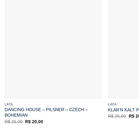
LATA
LATA
DANCING HOUSE – PILSNER – CZECH –
KLAR’N KALT 
BOHEMIAN
O
R$
25,00
R$
2
preç
O
O
R$
25,00
R$
20,00
origi
preço
preço
era:
original
atual
R$ 2
era:
é:
R$ 25,00.
R$ 20,00.