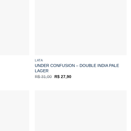
LATA
UNDER CONFUSION – DOUBLE INDIA PALE
LAGER
O
O
R$
31,00
R$
27,90
preço
preço
original
atual
era:
é:
R$ 31,00.
R$ 27,90.