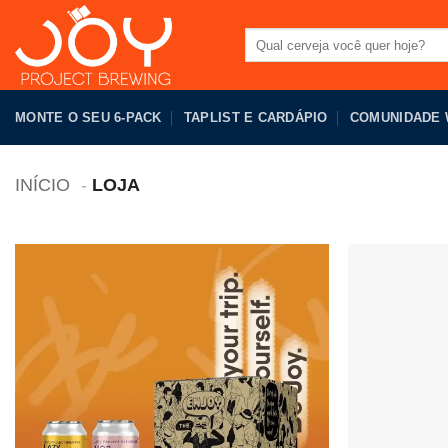
Pular
para
Pesquisar
por:
o
conteúdo
MONTE O SEU 6-PACK
TAPLIST E CARDÁPIO
COMUNIDADE
INÍCIO
LOJA