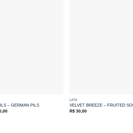
LATA
PILS – GERMAN PILS
VELVET BREEZE – FRUITED S
O
0,00
R$
30,00
o
preço
nal
atual
é:
5,00.
R$ 20,00.