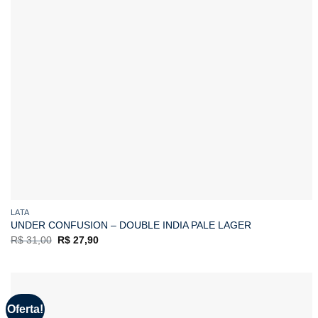
LATA
UNDER CONFUSION – DOUBLE INDIA PALE LAGER
O
O
R$
31,00
R$
27,90
preço
preço
original
atual
era:
é:
R$ 31,00.
R$ 27,90.
Oferta!