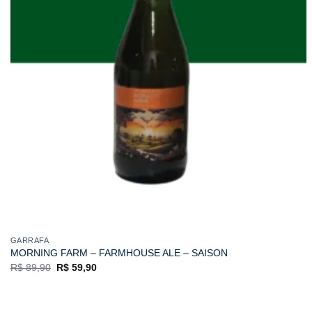
GARRAFA
MORNING FARM – FARMHOUSE ALE – SAISON
O
O
R$
89,90
R$
59,90
preço
preço
original
atual
era:
é:
R$ 89,90.
R$ 59,90.