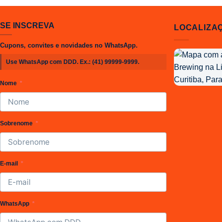
SE INSCREVA
LOCALIZA
Cupons, convites e novidades no WhatsApp.
Localização
Use WhatsApp com DDD. Ex.:
(41) 99999-9999
.
da
Joy
Nome
Project
Brewing
Sobrenome
E-mail
WhatsApp