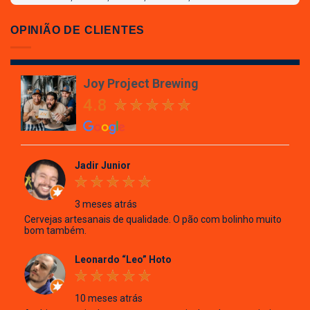
Joy
Project
OPINIÃO DE CLIENTES
Brewing
Joy Project Brewing
4.8
Jadir Junior
3 meses atrás
Cervejas artesanais de qualidade. O pão com bolinho muito
bom também.
Leonardo “Leo” Hoto
10 meses atrás