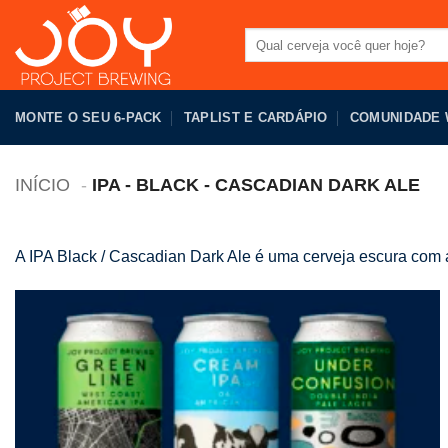
Pular
para
Pesquisar
por:
o
conteúdo
MONTE O SEU 6-PACK
TAPLIST E CARDÁPIO
COMUNIDADE
INÍCIO
IPA - BLACK - CASCADIAN DARK ALE
A IPA Black / Cascadian Dark Ale é uma cerveja escura com a