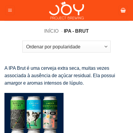
Pular
para
o
conteúdo
INÍCIO
IPA - BRUT
A IPA Brut é uma cerveja extra seca, muitas vezes
associada à ausência de açúcar residual. Ela possui
amargor e aromas intensos de lúpulo.