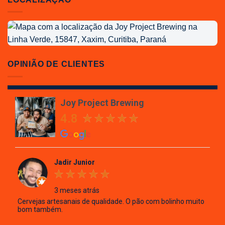
Localização
da
Joy
Project
OPINIÃO DE CLIENTES
Brewing
Joy Project Brewing
4.8
Jadir Junior
3 meses atrás
Cervejas artesanais de qualidade. O pão com bolinho muito
bom também.