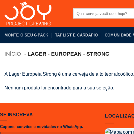
Pular
para
Pesquisar
por:
o
conteúdo
MONTE O SEU 6-PACK
TAPLIST E CARDÁPIO
COMUNIDADE
INÍCIO
LAGER - EUROPEAN - STRONG
A Lager Europeia Strong é uma cerveja de alto teor alcoóli
Nenhum produto foi encontrado para a sua seleção.
SE INSCREVA
LOCALIZA
Cupons, convites e novidades no WhatsApp.
Localização