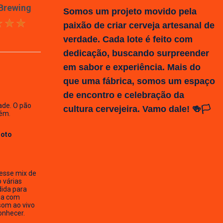
 Brewing
Somos um projeto movido pela
paixão de criar cerveja artesanal de
verdade. Cada lote é feito com
dedicação, buscando surpreender
em sabor e experiência. Mais do
que uma fábrica, somos um espaço
de encontro e celebração da
ade. O pão
cultura cervejeira. Vamo dale! 🍻🏳️
ém.
Hoto
esse mix de
o várias
dida para
ia com
som ao vivo
onhecer.