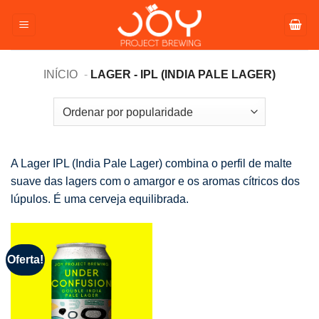
Pular
para
o
conteúdo
INÍCIO
LAGER - IPL (INDIA PALE LAGER)
A Lager IPL (India Pale Lager) combina o perfil de malte
suave das lagers com o amargor e os aromas cítricos dos
lúpulos. É uma cerveja equilibrada.
Oferta!