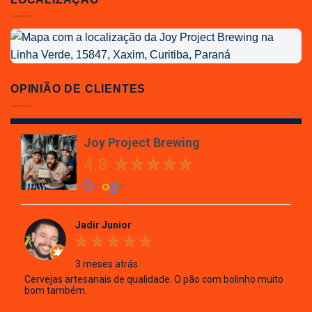
Localização
da
Joy
Project
OPINIÃO DE CLIENTES
Brewing
Joy Project Brewing
4.8
Jadir Junior
3 meses atrás
Cervejas artesanais de qualidade. O pão com bolinho muito
bom também.