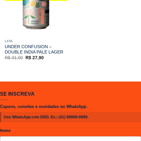
LATA
UNDER CONFUSION –
DOUBLE INDIA PALE LAGER
O
O
R$
31,00
R$
27,90
preço
preço
original
atual
era:
é:
R$ 31,00.
R$ 27,90.
SE INSCREVA
Cupons, convites e novidades no WhatsApp.
Use WhatsApp com DDD. Ex.:
(41) 99999-9999
.
Nome