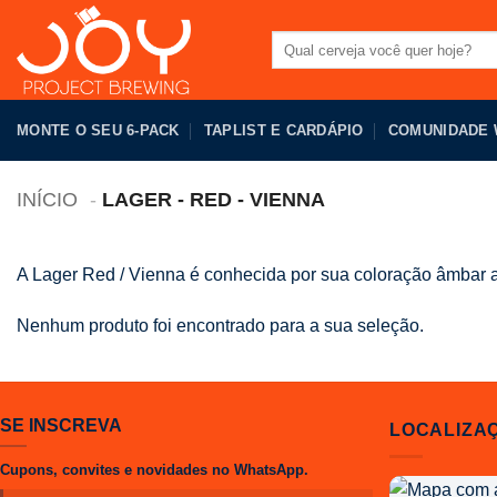
Pular
para
Pesquisar
por:
o
conteúdo
MONTE O SEU 6-PACK
TAPLIST E CARDÁPIO
COMUNIDADE
INÍCIO
LAGER - RED - VIENNA
A Lager Red / Vienna é conhecida por sua coloração âmbar 
Nenhum produto foi encontrado para a sua seleção.
SE INSCREVA
LOCALIZA
Cupons, convites e novidades no WhatsApp.
Localização