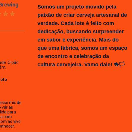
 Brewing
Somos um projeto movido pela
paixão de criar cerveja artesanal de
verdade. Cada lote é feito com
dedicação, buscando surpreender
em sabor e experiência. Mais do
que uma fábrica, somos um espaço
de encontro e celebração da
ade. O pão
cultura cervejeira. Vamo dale! 🍻🏳️
ém.
Hoto
esse mix de
o várias
dida para
ia com
som ao vivo
onhecer.