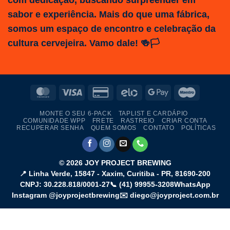
sabor e experiência. Mais do que uma fábrica,
somos um espaço de encontro e celebração da
cultura cervejeira. Vamo dale! 🍻🏳️
MasterCard
Visa
Credit
Elo
Google
Maestro
Card
Pay
MONTE O SEU 6-PACK
TAPLIST E CARDÁPIO
2
COMUNIDADE WPP
FRETE
RASTREIO
CRIAR CONTA
RECUPERAR SENHA
QUEM SOMOS
CONTATO
POLÍTICAS
© 2026
JOY PROJECT BREWING
📍
Linha Verde, 15847 - Xaxim
,
Curitiba
-
PR
,
81690-200
CNPJ: 30.228.818/0001-27
📞
(41) 99955-3208
WhatsApp
Instagram @joyprojectbrewing
✉️ diego@joyproject.com.br