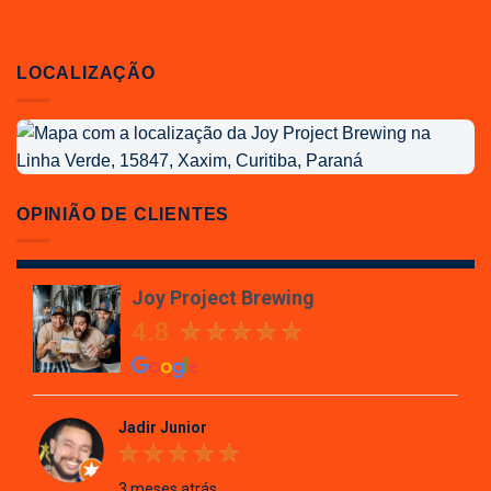
LOCALIZAÇÃO
Localização
da
Joy
Project
OPINIÃO DE CLIENTES
Brewing
Joy Project Brewing
4.8
Jadir Junior
3 meses atrás