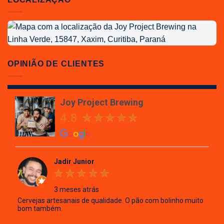
Localização
da
Joy
Project
OPINIÃO DE CLIENTES
Brewing
Joy Project Brewing
4.8
Jadir Junior
3 meses atrás
Cervejas artesanais de qualidade. O pão com bolinho muito
bom também.