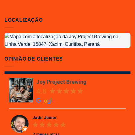
LOCALIZAÇÃO
Localização
da
Joy
Project
OPINIÃO DE CLIENTES
Brewing
Joy Project Brewing
4.8
Jadir Junior
3 meses atrás