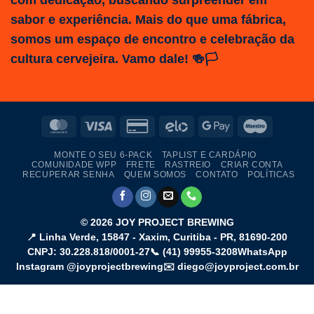
sabor e experiência. Mais do que uma fábrica,
somos um espaço de encontro e celebração da
cultura cervejeira. Vamo dale! 🍻🏳️
MasterCard
Visa
Credit
Elo
Google
Maestro
Card
Pay
MONTE O SEU 6-PACK
TAPLIST E CARDÁPIO
2
COMUNIDADE WPP
FRETE
RASTREIO
CRIAR CONTA
RECUPERAR SENHA
QUEM SOMOS
CONTATO
POLÍTICAS
© 2026
JOY PROJECT BREWING
📍
Linha Verde, 15847 - Xaxim
,
Curitiba
-
PR
,
81690-200
CNPJ: 30.228.818/0001-27
📞
(41) 99955-3208
WhatsApp
Instagram @joyprojectbrewing
✉️ diego@joyproject.com.br