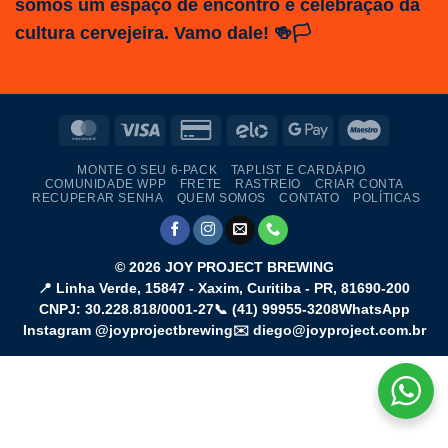
somos um espaço de encontro e celebração da
cultura cervejeira. Vamo dale! 🍻🏳️
MasterCard
Visa
Credit
Elo
Google
Maestro
Card
Pay
MONTE O SEU 6-PACK
TAPLIST E CARDÁPIO
2
COMUNIDADE WPP
FRETE
RASTREIO
CRIAR CONTA
RECUPERAR SENHA
QUEM SOMOS
CONTATO
POLÍTICAS
© 2026
JOY PROJECT BREWING
📍
Linha Verde, 15847 - Xaxim
,
Curitiba
-
PR
,
81690-200
CNPJ: 30.228.818/0001-27
📞
(41) 99955-3208
WhatsApp
Instagram @joyprojectbrewing
✉️ diego@joyproject.com.br