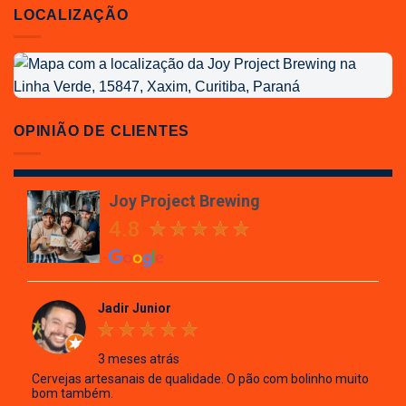
LOCALIZAÇÃO
Localização
da
Joy
Project
OPINIÃO DE CLIENTES
Brewing
Joy Project Brewing
4.8
Jadir Junior
3 meses atrás
Cervejas artesanais de qualidade. O pão com bolinho muito
bom também.