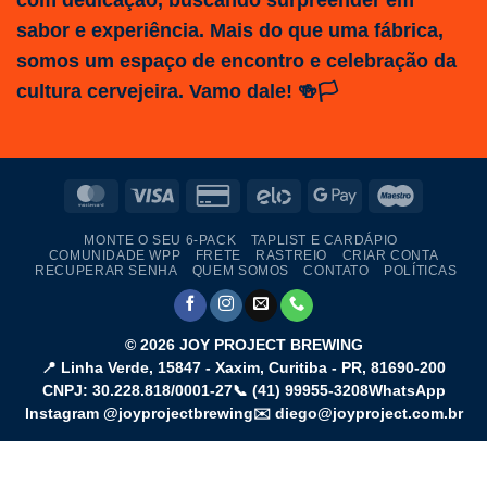
sabor e experiência. Mais do que uma fábrica,
somos um espaço de encontro e celebração da
cultura cervejeira. Vamo dale! 🍻🏳️
MasterCard
Visa
Credit
Elo
Google
Maestro
Card
Pay
MONTE O SEU 6-PACK
TAPLIST E CARDÁPIO
2
COMUNIDADE WPP
FRETE
RASTREIO
CRIAR CONTA
RECUPERAR SENHA
QUEM SOMOS
CONTATO
POLÍTICAS
© 2026
JOY PROJECT BREWING
📍
Linha Verde, 15847 - Xaxim
,
Curitiba
-
PR
,
81690-200
CNPJ: 30.228.818/0001-27
📞
(41) 99955-3208
WhatsApp
Instagram @joyprojectbrewing
✉️ diego@joyproject.com.br