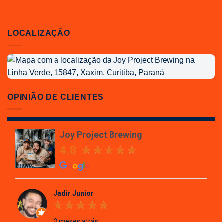
LOCALIZAÇÃO
Localização
da
Joy
Project
OPINIÃO DE CLIENTES
Brewing
Joy Project Brewing
4.8
Jadir Junior
3 meses atrás