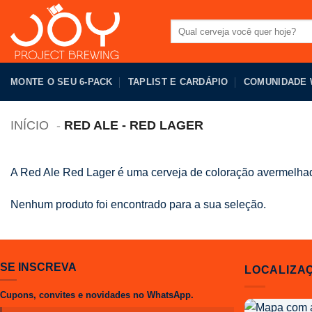
Pular
para
Pesquisar
por:
o
conteúdo
MONTE O SEU 6-PACK
TAPLIST E CARDÁPIO
COMUNIDADE
INÍCIO
RED ALE - RED LAGER
A Red Ale Red Lager é uma cerveja de coloração avermelhada
Nenhum produto foi encontrado para a sua seleção.
SE INSCREVA
LOCALIZA
Cupons, convites e novidades no WhatsApp.
Localização