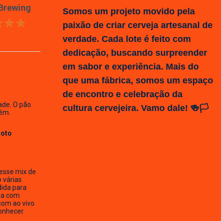
 Brewing
Somos um projeto movido pela
paixão de criar cerveja artesanal de
verdade. Cada lote é feito com
dedicação, buscando surpreender
em sabor e experiência. Mais do
que uma fábrica, somos um espaço
de encontro e celebração da
ade. O pão
cultura cervejeira. Vamo dale! 🍻🏳️
ém.
Hoto
esse mix de
o várias
dida para
ia com
som ao vivo
onhecer.