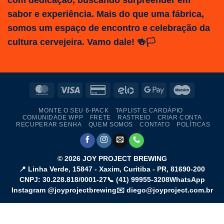
sabor e experiência. Mais do que uma fábrica,
somos um espaço de encontro e celebração da
cultura cervejeira. Vamo dale! 🍻🏳️
MasterCard
Visa
Credit
Elo
Google
Maestro
Card
Pay
MONTE O SEU 6-PACK
TAPLIST E CARDÁPIO
2
COMUNIDADE WPP
FRETE
RASTREIO
CRIAR CONTA
RECUPERAR SENHA
QUEM SOMOS
CONTATO
POLÍTICAS
© 2026
JOY PROJECT BREWING
📍
Linha Verde, 15847 - Xaxim
,
Curitiba
-
PR
,
81690-200
CNPJ: 30.228.818/0001-27
📞
(41) 99955-3208
WhatsApp
Instagram @joyprojectbrewing
✉️ diego@joyproject.com.br