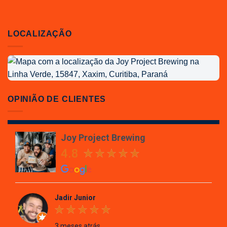
LOCALIZAÇÃO
Localização
da
Joy
Project
OPINIÃO DE CLIENTES
Brewing
Joy Project Brewing
4.8
Jadir Junior
3 meses atrás