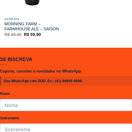
GARRAFA
MORNING FARM –
FARMHOUSE ALE – SAISON
O
O
R$
89,90
R$
59,90
preço
preço
original
atual
era:
é:
R$ 89,90.
R$ 59,90.
SE INSCREVA
Cupons, convites e novidades no WhatsApp.
Use WhatsApp com DDD. Ex.:
(41) 99999-9999
.
Nome
Sobrenome