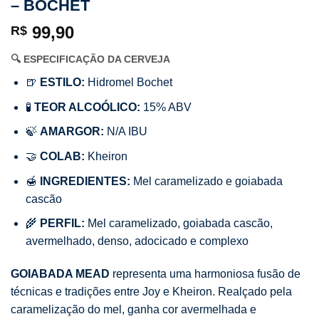
– BOCHET
99,90
R$
🔍 ESPECIFICAÇÃO DA CERVEJA
🍺
ESTILO:
Hidromel Bochet
🧪
TEOR ALCOÓLICO:
15% ABV
🍃
AMARGOR:
N/A IBU
🤝
COLAB:
Kheiron
🍯
INGREDIENTES:
Mel caramelizado e goiabada
cascão
🌾
PERFIL:
Mel caramelizado, goiabada cascão,
avermelhado, denso, adocicado e complexo
GOIABADA MEAD
representa uma harmoniosa fusão de
técnicas e tradições entre Joy e Kheiron. Realçado pela
caramelização do mel, ganha cor avermelhada e