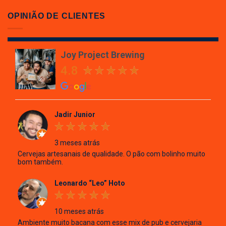
Joy
Project
OPINIÃO DE CLIENTES
Brewing
Joy Project Brewing
4.8
Jadir Junior
3 meses atrás
Cervejas artesanais de qualidade. O pão com bolinho muito
bom também.
Leonardo “Leo” Hoto
10 meses atrás
Ambiente muito bacana com esse mix de pub e cervejaria