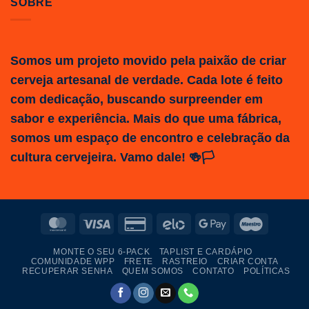
SOBRE
Somos um projeto movido pela paixão de criar
cerveja artesanal de verdade. Cada lote é feito
com dedicação, buscando surpreender em
sabor e experiência. Mais do que uma fábrica,
somos um espaço de encontro e celebração da
cultura cervejeira. Vamo dale! 🍻🏳️
MasterCard
Visa
Credit
Elo
Google
Maestro
Card
Pay
MONTE O SEU 6-PACK
TAPLIST E CARDÁPIO
2
COMUNIDADE WPP
FRETE
RASTREIO
CRIAR CONTA
RECUPERAR SENHA
QUEM SOMOS
CONTATO
POLÍTICAS