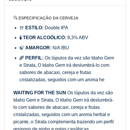
🔍 ESPECIFICAÇÃO DA CERVEJA
🍺
ESTILO:
Double IPA
🧪
TEOR ALCOÓLICO:
8,3% ABV
🍃
AMARGOR:
N/A IBU
🌾
PERFIL:
Os lúpulos da vez são Idaho Gem
e Strata, O Idaho Gem irá deslumbrá-lo com
sabores de abacaxi, cereja e frutas
cristalizadas, seguidos com um aroma he
WAITING FOR THE SUN
Os lúpulos da vez são
Idaho Gem e Strata, O Idaho Gem irá deslumbrá-
lo com sabores de abacaxi, cereja e frutas
cristalizadas, seguidos com um aroma herbal e
picante, o Strata complementa trazendo um perfil
resinoso de pinho e notas canábicas.