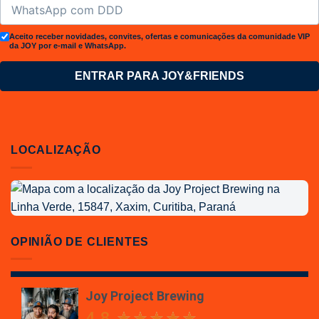
Aceito receber novidades, convites, ofertas e comunicações da comunidade VIP
da JOY por e-mail e WhatsApp.
ENTRAR PARA JOY&FRIENDS
LOCALIZAÇÃO
Localização
da
Joy
Project
OPINIÃO DE CLIENTES
Brewing
Joy Project Brewing
4.8