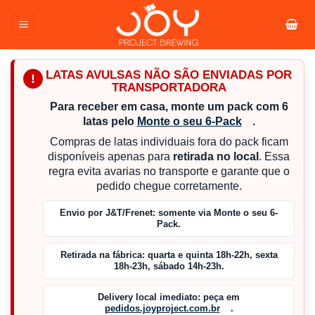
Pular
para
o
conteúdo
LATAS AVULSAS NÃO SÃO ENVIADAS POR
!
TRANSPORTADORA
Para receber em casa, monte um pack com 6
latas pelo
Monte o seu 6-Pack
.
Compras de latas individuais fora do pack ficam
disponíveis apenas para
retirada no local
. Essa
regra evita avarias no transporte e garante que o
pedido chegue corretamente.
Envio por J&T/Frenet:
somente via Monte o seu 6-
Pack.
Retirada na fábrica:
quarta e quinta 18h-22h, sexta
18h-23h, sábado 14h-23h.
Delivery local imediato:
peça em
pedidos.joyproject.com.br
.