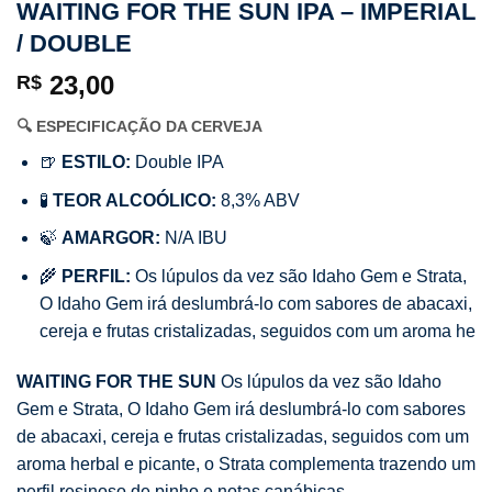
WAITING FOR THE SUN IPA – IMPERIAL
/ DOUBLE
23,00
R$
🔍 ESPECIFICAÇÃO DA CERVEJA
🍺
ESTILO:
Double IPA
🧪
TEOR ALCOÓLICO:
8,3% ABV
🍃
AMARGOR:
N/A IBU
🌾
PERFIL:
Os lúpulos da vez são Idaho Gem e Strata,
O Idaho Gem irá deslumbrá-lo com sabores de abacaxi,
cereja e frutas cristalizadas, seguidos com um aroma he
WAITING FOR THE SUN
Os lúpulos da vez são Idaho
Gem e Strata, O Idaho Gem irá deslumbrá-lo com sabores
de abacaxi, cereja e frutas cristalizadas, seguidos com um
aroma herbal e picante, o Strata complementa trazendo um
perfil resinoso de pinho e notas canábicas.