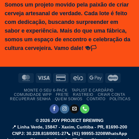
Somos um projeto movido pela paixão de criar
cerveja artesanal de verdade. Cada lote é feito
com dedicação, buscando surpreender em
sabor e experiência. Mais do que uma fábrica,
somos um espaço de encontro e celebração da
cultura cervejeira. Vamo dale! 🍻🏳️
MasterCard
Visa
Credit
Elo
Google
Maestro
Card
Pay
MONTE O SEU 6-PACK
TAPLIST E CARDÁPIO
2
COMUNIDADE WPP
FRETE
RASTREIO
CRIAR CONTA
RECUPERAR SENHA
QUEM SOMOS
CONTATO
POLÍTICAS
© 2026
JOY PROJECT BREWING
📍
Linha Verde, 15847 - Xaxim
,
Curitiba
-
PR
,
81690-200
CNPJ: 30.228.818/0001-27
📞
(41) 99955-3208
WhatsApp