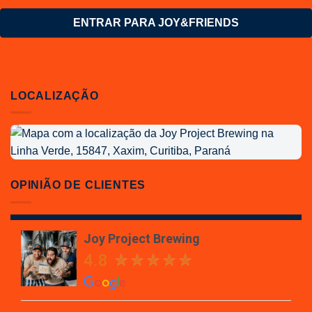
ENTRAR PARA JOY&FRIENDS
LOCALIZAÇÃO
Localização
da
Joy
Project
OPINIÃO DE CLIENTES
Brewing
Joy Project Brewing
4.8