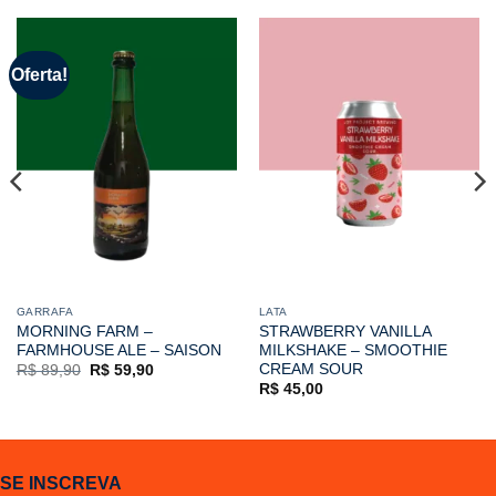
Oferta!
GARRAFA
LATA
MORNING FARM –
STRAWBERRY VANILLA
FARMHOUSE ALE – SAISON
MILKSHAKE – SMOOTHIE
CREAM SOUR
O
O
R$
89,90
R$
59,90
preço
preço
R$
45,00
original
atual
era:
é:
R$ 89,90.
R$ 59,90.
SE INSCREVA