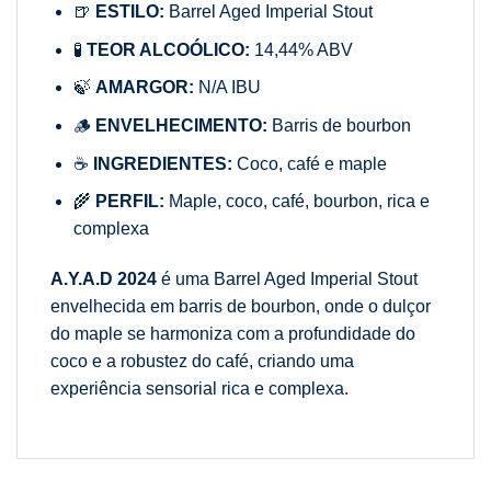
🍺
ESTILO:
Barrel Aged Imperial Stout
🧪
TEOR ALCOÓLICO:
14,44% ABV
🍃
AMARGOR:
N/A IBU
🪵
ENVELHECIMENTO:
Barris de bourbon
☕
INGREDIENTES:
Coco, café e maple
🌾
PERFIL:
Maple, coco, café, bourbon, rica e
complexa
A.Y.A.D 2024
é uma Barrel Aged Imperial Stout
envelhecida em barris de bourbon, onde o dulçor
do maple se harmoniza com a profundidade do
coco e a robustez do café, criando uma
experiência sensorial rica e complexa.