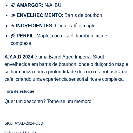
🍃
AMARGOR:
N/A IBU
🪵
ENVELHECIMENTO:
Barris de bourbon
☕
INGREDIENTES:
Coco, café e maple
🌾
PERFIL:
Maple, coco, café, bourbon, rica e
complexa
A.Y.A.D 2024
é uma Barrel Aged Imperial Stout
envelhecida em barris de bourbon, onde o dulçor do maple
se harmoniza com a profundidade do coco e a robustez do
café, criando uma experiência sensorial rica e complexa.
Fora de estoque
Quer um desconto? Torne-se um membro!
SKU:
AYAD-2024-OLD
Categoria:
Garrafa