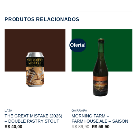
PRODUTOS RELACIONADOS
Oferta!
LATA
GARRAFA
THE GREAT MISTAKE (2026)
MORNING FARM –
– DOUBLE PASTRY STOUT
FARMHOUSE ALE – SAISON
O
O
R$
40,00
R$
89,90
R$
59,90
preço
preço
original
atual