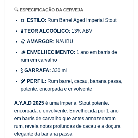
🔍 ESPECIFICAÇÃO DA CERVEJA
🍺
ESTILO:
Rum Barrel Aged Imperial Stout
🧪
TEOR ALCOÓLICO:
13% ABV
🍃
AMARGOR:
N/A IBU
🪵
ENVELHECIMENTO:
1 ano em barris de
rum em carvalho
🍾
GARRAFA:
330 ml
🌾
PERFIL:
Rum barrel, cacau, banana passa,
potente, encorpada e envolvente
A.Y.A.D 2025
é uma Imperial Stout potente,
encorpada e envolvente. Envelhecida por 1 ano
em barris de carvalho que antes armazenaram
rum, revela notas profundas de cacau e a doçura
elegante da banana passa.