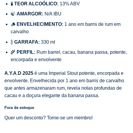
🧪
TEOR ALCOÓLICO:
13% ABV
🍃
AMARGOR:
N/A IBU
🪵
ENVELHECIMENTO:
1 ano em barris de rum em
carvalho
🍾
GARRAFA:
330 ml
🌾
PERFIL:
Rum barrel, cacau, banana passa, potente,
encorpada e envolvente
A.Y.A.D 2025
é uma Imperial Stout potente, encorpada e
envolvente. Envelhecida por 1 ano em barris de carvalho
que antes armazenaram rum, revela notas profundas de
cacau e a doçura elegante da banana passa.
Fora de estoque
Quer um desconto? Torne-se um membro!