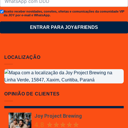
Aceito receber novidades, convites, ofertas e comunicações da comunidade VIP
da JOY por e-mail e WhatsApp.
ENTRAR PARA JOY&FRIENDS
LOCALIZAÇÃO
Localização
da
Joy
Project
OPINIÃO DE CLIENTES
Brewing
Joy Project Brewing
4.8