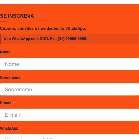
era:
é:
R$ 89,90.
R$ 59,90.
SE INSCREVA
Cupons, convites e novidades no WhatsApp.
Use WhatsApp com DDD. Ex.:
(41) 99999-9999
.
Nome
Sobrenome
E-mail
WhatsApp