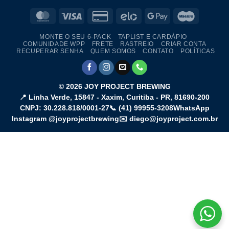
MasterCard
Visa
Credit
Elo
Google
Maestro
Card
Pay
MONTE O SEU 6-PACK
TAPLIST E CARDÁPIO
2
COMUNIDADE WPP
FRETE
RASTREIO
CRIAR CONTA
RECUPERAR SENHA
QUEM SOMOS
CONTATO
POLÍTICAS
© 2026
JOY PROJECT BREWING
📍
Linha Verde, 15847 - Xaxim
,
Curitiba
-
PR
,
81690-200
CNPJ: 30.228.818/0001-27
📞
(41) 99955-3208
WhatsApp
Instagram @joyprojectbrewing
✉️ diego@joyproject.com.br