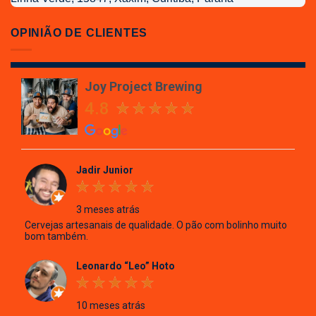
Joy
Project
OPINIÃO DE CLIENTES
Brewing
Joy Project Brewing
4.8
Jadir Junior
3 meses atrás
Cervejas artesanais de qualidade. O pão com bolinho muito
bom também.
Leonardo “Leo” Hoto
10 meses atrás