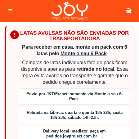
Pular
para
o
conteúdo
LATAS AVULSAS NÃO SÃO ENVIADAS POR
!
TRANSPORTADORA
Para receber em casa, monte um pack com 6
latas pelo
Monte o seu 6-Pack
.
Compras de latas individuais fora do pack ficam
disponíveis apenas para
retirada no local
. Essa
regra evita avarias no transporte e garante que o
pedido chegue corretamente.
Envio por J&T/Frenet:
somente via Monte o seu 6-
Pack.
Retirada na fábrica:
quarta e quinta 18h-22h, sexta
18h-23h, sábado 14h-23h.
Delivery local imediato:
peça em
pedidos.joyproject.com.br
.