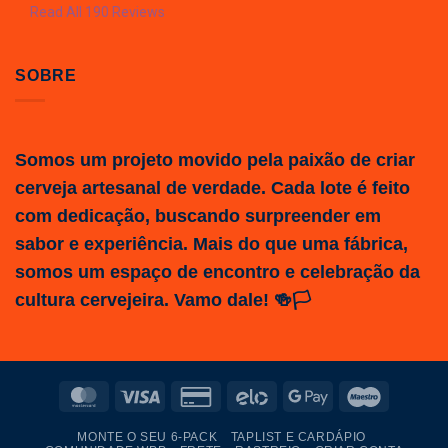
Read All 190 Reviews
SOBRE
Somos um projeto movido pela paixão de criar
cerveja artesanal de verdade. Cada lote é feito
com dedicação, buscando surpreender em
sabor e experiência. Mais do que uma fábrica,
somos um espaço de encontro e celebração da
cultura cervejeira. Vamo dale! 🍻🏳️
MasterCard
Visa
Credit
Elo
Google
Maestro
Card
Pay
MONTE O SEU 6-PACK
TAPLIST E CARDÁPIO
2