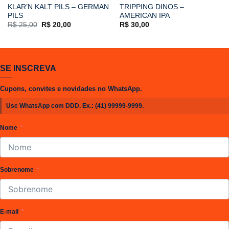
KLAR’N KALT PILS – GERMAN
TRIPPING DINOS –
PILS
AMERICAN IPA
O
O
R$
25,00
R$
20,00
R$
30,00
preço
preço
original
atual
era:
é:
R$ 25,00.
R$ 20,00.
SE INSCREVA
Cupons, convites e novidades no WhatsApp.
Use WhatsApp com DDD. Ex.:
(41) 99999-9999
.
Nome
Sobrenome
E-mail