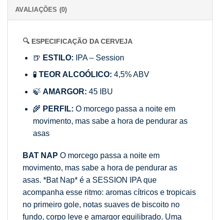
AVALIAÇÕES (0)
🔍 ESPECIFICAÇÃO DA CERVEJA
🍺
ESTILO:
IPA – Session
🧪
TEOR ALCOÓLICO:
4,5% ABV
🍃
AMARGOR:
45 IBU
🌾
PERFIL:
O morcego passa a noite em
movimento, mas sabe a hora de pendurar as
asas
BAT NAP
O morcego passa a noite em
movimento, mas sabe a hora de pendurar as
asas. *Bat Nap* é a SESSION IPA que
acompanha esse ritmo: aromas cítricos e tropicais
no primeiro gole, notas suaves de biscoito no
fundo, corpo leve e amargor equilibrado. Uma