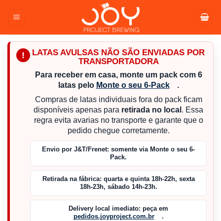
Pular
para
o
conteúdo
LATAS AVULSAS NÃO SÃO ENVIADAS POR
!
TRANSPORTADORA
Para receber em casa, monte um pack com 6
latas pelo
Monte o seu 6-Pack
.
Compras de latas individuais fora do pack ficam
disponíveis apenas para
retirada no local
. Essa
regra evita avarias no transporte e garante que o
pedido chegue corretamente.
Envio por J&T/Frenet:
somente via Monte o seu 6-
Pack.
Retirada na fábrica:
quarta e quinta 18h-22h, sexta
18h-23h, sábado 14h-23h.
Delivery local imediato:
peça em
pedidos.joyproject.com.br
.