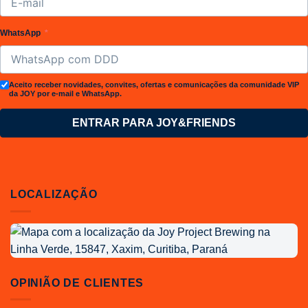
WhatsApp
Aceito receber novidades, convites, ofertas e comunicações da comunidade VIP
da JOY por e-mail e WhatsApp.
ENTRAR PARA JOY&FRIENDS
LOCALIZAÇÃO
Localização
da
Joy
Project
OPINIÃO DE CLIENTES
Brewing