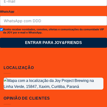
WhatsApp
Aceito receber novidades, convites, ofertas e comunicações da comunidade VIP
da JOY por e-mail e WhatsApp.
ENTRAR PARA JOY&FRIENDS
LOCALIZAÇÃO
Localização
da
Joy
Project
OPINIÃO DE CLIENTES
Brewing