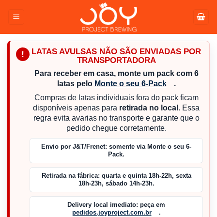
Pular
para
o
conteúdo
LATAS AVULSAS NÃO SÃO ENVIADAS POR
!
TRANSPORTADORA
Para receber em casa, monte um pack com 6
latas pelo
Monte o seu 6-Pack
.
Compras de latas individuais fora do pack ficam
disponíveis apenas para
retirada no local
. Essa
regra evita avarias no transporte e garante que o
pedido chegue corretamente.
Envio por J&T/Frenet:
somente via Monte o seu 6-
Pack.
Retirada na fábrica:
quarta e quinta 18h-22h, sexta
18h-23h, sábado 14h-23h.
Delivery local imediato:
peça em
pedidos.joyproject.com.br
.