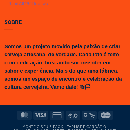
Read All 190 Reviews
SOBRE
Somos um projeto movido pela paixão de criar
cerveja artesanal de verdade. Cada lote é feito
com dedicação, buscando surpreender em
sabor e experiência. Mais do que uma fábrica,
somos um espaço de encontro e celebração da
cultura cervejeira. Vamo dale! 🍻🏳️
MasterCard
Visa
Credit
Elo
Google
Maestro
Card
Pay
MONTE O SEU 6-PACK
TAPLIST E CARDÁPIO
2