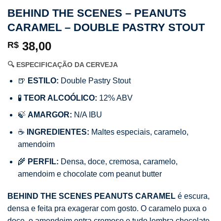
BEHIND THE SCENES – PEANUTS
CARAMEL – DOUBLE PASTRY STOUT
38,00
R$
🔍 ESPECIFICAÇÃO DA CERVEJA
🍺
ESTILO:
Double Pastry Stout
🧪
TEOR ALCOÓLICO:
12% ABV
🍃
AMARGOR:
N/A IBU
☕
INGREDIENTES:
Maltes especiais, caramelo,
amendoim
🌾
PERFIL:
Densa, doce, cremosa, caramelo,
amendoim e chocolate com peanut butter
BEHIND THE SCENES PEANUTS CARAMEL
é escura,
densa e feita pra exagerar com gosto. O caramelo puxa o
doce, o amendoim entra cremoso e tudo lembra chocolate