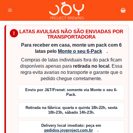
Pular
para
o
conteúdo
LATAS AVULSAS NÃO SÃO ENVIADAS POR
!
TRANSPORTADORA
Para receber em casa, monte um pack com 6
latas pelo
Monte o seu 6-Pack
.
Compras de latas individuais fora do pack ficam
disponíveis apenas para
retirada no local
. Essa
regra evita avarias no transporte e garante que o
pedido chegue corretamente.
Envio por J&T/Frenet:
somente via Monte o seu 6-
Pack.
Retirada na fábrica:
quarta e quinta 18h-22h, sexta
18h-23h, sábado 14h-23h.
Delivery local imediato:
peça em
pedidos.joyproject.com.br
.