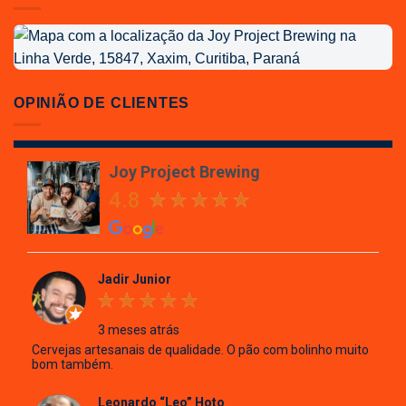
Localização
da
Joy
Project
OPINIÃO DE CLIENTES
Brewing
Joy Project Brewing
4.8
Jadir Junior
3 meses atrás
Cervejas artesanais de qualidade. O pão com bolinho muito
bom também.
Leonardo “Leo” Hoto