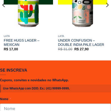
LATA
LATA
FREE HUGS LAGER –
UNDER CONFUSION –
MEXICAN
DOUBLE INDIA PALE LAGER
O
O
R$
17,00
R$
31,00
R$
27,90
preço
preço
original
atual
era:
é:
R$ 31,00.
R$ 27,90.
SE INSCREVA
Cupons, convites e novidades no WhatsApp.
Use WhatsApp com DDD. Ex.:
(41) 99999-9999
.
Nome