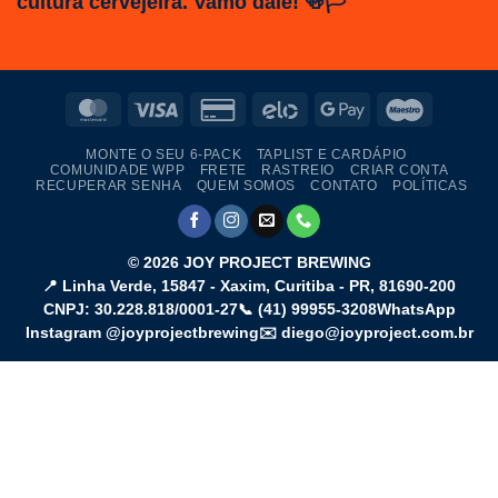
cultura cervejeira. Vamo dale! 🍻🏳️
MasterCard
Visa
Credit
Elo
Google
Maestro
Card
Pay
MONTE O SEU 6-PACK
TAPLIST E CARDÁPIO
2
COMUNIDADE WPP
FRETE
RASTREIO
CRIAR CONTA
RECUPERAR SENHA
QUEM SOMOS
CONTATO
POLÍTICAS
© 2026
JOY PROJECT BREWING
📍
Linha Verde, 15847 - Xaxim
,
Curitiba
-
PR
,
81690-200
CNPJ: 30.228.818/0001-27
📞
(41) 99955-3208
WhatsApp
Instagram @joyprojectbrewing
✉️ diego@joyproject.com.br