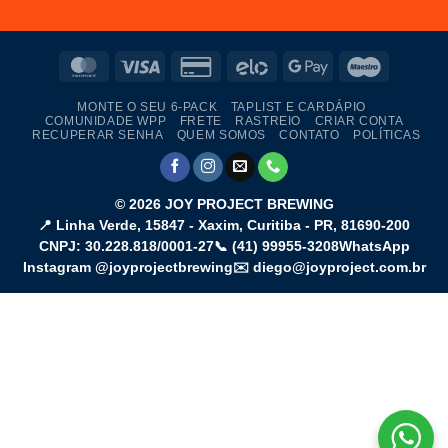
MasterCard
Visa
Credit
Elo
Google
Maestro
Card
Pay
MONTE O SEU 6-PACK
TAPLIST E CARDÁPIO
2
COMUNIDADE WPP
FRETE
RASTREIO
CRIAR CONTA
RECUPERAR SENHA
QUEM SOMOS
CONTATO
POLÍTICAS
© 2026
JOY PROJECT BREWING
📍
Linha Verde, 15847 - Xaxim
,
Curitiba
-
PR
,
81690-200
CNPJ: 30.228.818/0001-27
📞
(41) 99955-3208
WhatsApp
Instagram @joyprojectbrewing
✉️ diego@joyproject.com.br