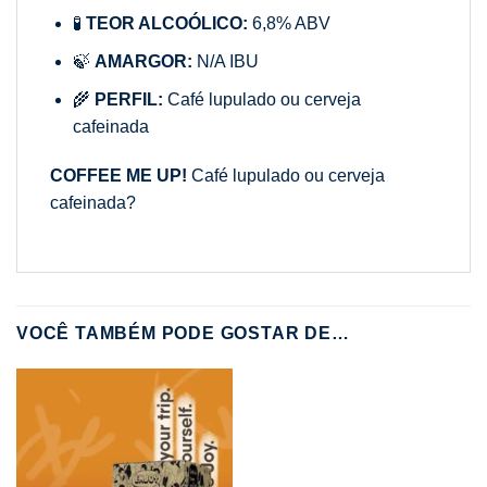
🧪
TEOR ALCOÓLICO:
6,8% ABV
🍃
AMARGOR:
N/A IBU
🌾
PERFIL:
Café lupulado ou cerveja
cafeinada
COFFEE ME UP!
Café lupulado ou cerveja
cafeinada?
VOCÊ TAMBÉM PODE GOSTAR DE…