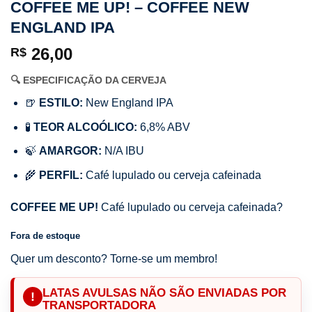
COFFEE ME UP! – COFFEE NEW
ENGLAND IPA
26,00
R$
🔍 ESPECIFICAÇÃO DA CERVEJA
🍺
ESTILO:
New England IPA
🧪
TEOR ALCOÓLICO:
6,8% ABV
🍃
AMARGOR:
N/A IBU
🌾
PERFIL:
Café lupulado ou cerveja cafeinada
COFFEE ME UP!
Café lupulado ou cerveja cafeinada?
Fora de estoque
Quer um desconto? Torne-se um membro!
LATAS AVULSAS NÃO SÃO ENVIADAS POR
!
TRANSPORTADORA