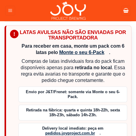
Pular
para
o
conteúdo
LATAS AVULSAS NÃO SÃO ENVIADAS POR
!
TRANSPORTADORA
Para receber em casa, monte um pack com 6
latas pelo
Monte o seu 6-Pack
.
Compras de latas individuais fora do pack ficam
disponíveis apenas para
retirada no local
. Essa
regra evita avarias no transporte e garante que o
pedido chegue corretamente.
Envio por J&T/Frenet:
somente via Monte o seu 6-
Pack.
Retirada na fábrica:
quarta e quinta 18h-22h, sexta
18h-23h, sábado 14h-23h.
Delivery local imediato:
peça em
pedidos.joyproject.com.br
.