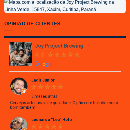
Localização
da
Joy
Project
OPINIÃO DE CLIENTES
Brewing
Joy Project Brewing
4.8
Jadir Junior
3 meses atrás
Cervejas artesanais de qualidade. O pão com bolinho muito
bom também.
Leonardo “Leo” Hoto