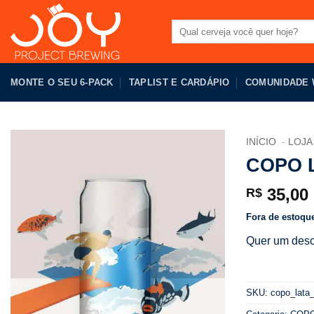
Pular
para
Pesquisar
por:
o
conteúdo
MONTE O SEU 6-PACK
TAPLIST E CARDÁPIO
COMUNIDADE
INÍCIO
LOJA
COPO 
35,00
R$
Fora de estoqu
Quer um desc
SKU:
copo_lata