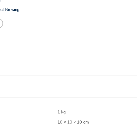
O
ect Brewing
1 kg
10 × 10 × 10 cm