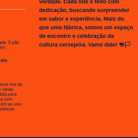
verdade. Cada lote é feito com
dedicação, buscando surpreender
em sabor e experiência. Mais do
que uma fábrica, somos um espaço
de encontro e celebração da
ade. O pão
cultura cervejeira. Vamo dale! 🍻🏳️
ém.
Hoto
esse mix de
o várias
dida para
ia com
som ao vivo
onhecer.