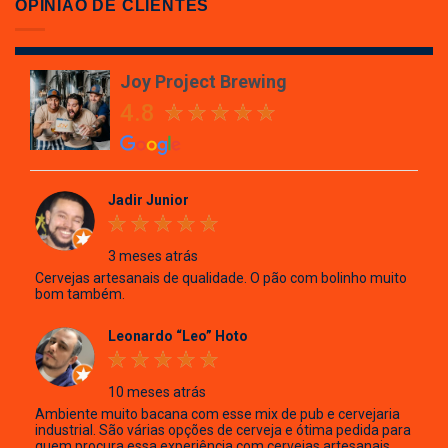
Project
OPINIÃO DE CLIENTES
Brewing
Joy Project Brewing
4.8
Jadir Junior
3 meses atrás
Cervejas artesanais de qualidade. O pão com bolinho muito
bom também.
Leonardo “Leo” Hoto
10 meses atrás
Ambiente muito bacana com esse mix de pub e cervejaria
industrial. São várias opções de cerveja e ótima pedida para
quem procura essa experiência com cervejas artesanais.