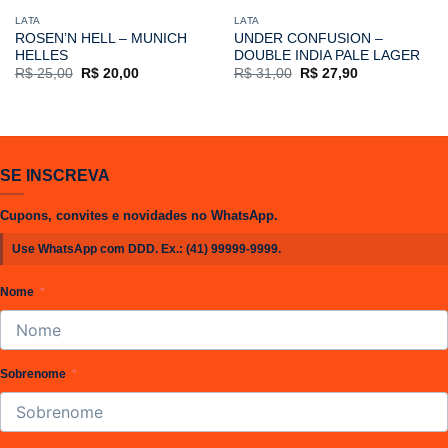
LATA
LATA
ROSEN’N HELL – MUNICH
UNDER CONFUSION –
HELLES
DOUBLE INDIA PALE LAGER
O
O
O
O
R$
25,00
R$
20,00
R$
31,00
R$
27,90
preço
preço
preço
preço
original
atual
original
atual
era:
é:
era:
é:
R$ 25,00.
R$ 20,00.
R$ 31,00.
R$ 27,90.
SE INSCREVA
Cupons, convites e novidades no WhatsApp.
Use WhatsApp com DDD. Ex.:
(41) 99999-9999
.
Nome
Sobrenome