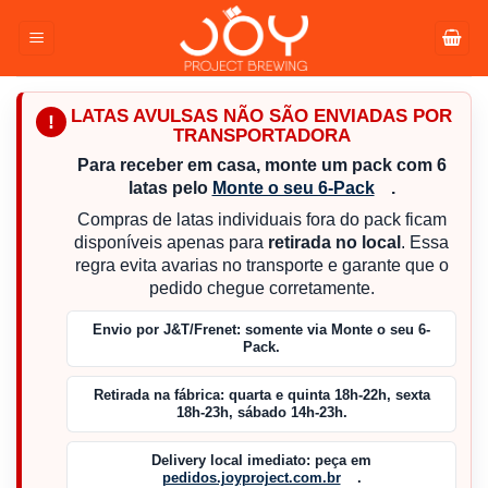
Pular
para
o
conteúdo
LATAS AVULSAS NÃO SÃO ENVIADAS POR
!
TRANSPORTADORA
Para receber em casa, monte um pack com 6
latas pelo
Monte o seu 6-Pack
.
Compras de latas individuais fora do pack ficam
disponíveis apenas para
retirada no local
. Essa
regra evita avarias no transporte e garante que o
pedido chegue corretamente.
Envio por J&T/Frenet:
somente via Monte o seu 6-
Pack.
Retirada na fábrica:
quarta e quinta 18h-22h, sexta
18h-23h, sábado 14h-23h.
Delivery local imediato:
peça em
pedidos.joyproject.com.br
.