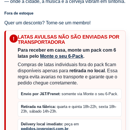
— onde a cidade, a música e a cerveja vibram em sintonia.
Fora de estoque
Quer um desconto? Torne-se um membro!
LATAS AVULSAS NÃO SÃO ENVIADAS POR
!
TRANSPORTADORA
Para receber em casa, monte um pack com 6
latas pelo
Monte o seu 6-Pack
.
Compras de latas individuais fora do pack ficam
disponíveis apenas para
retirada no local
. Essa
regra evita avarias no transporte e garante que o
pedido chegue corretamente.
Envio por J&T/Frenet:
somente via Monte o seu 6-Pack.
Retirada na fábrica:
quarta e quinta 18h-22h, sexta 18h-
23h, sábado 14h-23h.
Delivery local imediato:
peça em
pedidos.joyproject.com.br
.