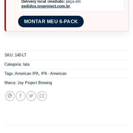
Delivery local imediato:
peça em
pedidos.joyproject.com.br
.
MONTAR MEU 6-PACK
SKU:
140-LT
Categoria:
lata
Tags:
American IPA
,
IPA - American
Marca:
Joy Project Brewing