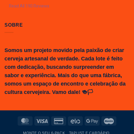
Read All 190 Reviews
SOBRE
Somos um projeto movido pela paixão de criar
cerveja artesanal de verdade. Cada lote é feito
com dedicação, buscando surpreender em
sabor e experiência. Mais do que uma fábrica,
somos um espaço de encontro e celebração da
cultura cervejeira. Vamo dale! 🍻🏳️
MasterCard
Visa
Credit
Elo
Google
Maestro
Card
Pay
MONTE O SEU 6-PACK
TAPLIST E CARDÁPIO