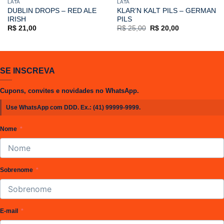
LATA
LATA
DUBLIN DROPS – RED ALE
KLAR’N KALT PILS – GERMAN
IRISH
PILS
O
O
R$
21,00
R$
25,00
R$
20,00
preço
preço
original
atual
era:
é:
R$ 25,00.
R$ 20,00.
SE INSCREVA
Cupons, convites e novidades no WhatsApp.
Use WhatsApp com DDD. Ex.:
(41) 99999-9999
.
Nome
Sobrenome
E-mail