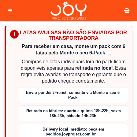
Pular
para
o
conteúdo
LATAS AVULSAS NÃO SÃO ENVIADAS POR
!
TRANSPORTADORA
Para receber em casa, monte um pack com 6
latas pelo
Monte o seu 6-Pack
.
Compras de latas individuais fora do pack ficam
disponíveis apenas para
retirada no local
. Essa
regra evita avarias no transporte e garante que o
pedido chegue corretamente.
Envio por J&T/Frenet:
somente via Monte o seu 6-
Pack.
Retirada na fábrica:
quarta e quinta 18h-22h, sexta
18h-23h, sábado 14h-23h.
Delivery local imediato:
peça em
pedidos.joyproject.com.br
.