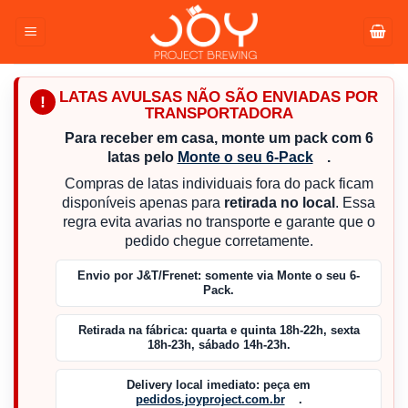
Pular
para
o
conteúdo
LATAS AVULSAS NÃO SÃO ENVIADAS POR
!
TRANSPORTADORA
Para receber em casa, monte um pack com 6
latas pelo
Monte o seu 6-Pack
.
Compras de latas individuais fora do pack ficam
disponíveis apenas para
retirada no local
. Essa
regra evita avarias no transporte e garante que o
pedido chegue corretamente.
Envio por J&T/Frenet:
somente via Monte o seu 6-
Pack.
Retirada na fábrica:
quarta e quinta 18h-22h, sexta
18h-23h, sábado 14h-23h.
Delivery local imediato:
peça em
pedidos.joyproject.com.br
.