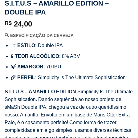
S.I.T.U.S – AMARILLO EDITION –
DOUBLE IPA
24,00
R$
🔍 ESPECIFICAÇÃO DA CERVEJA
🍺
ESTILO:
Double IPA
🧪
TEOR ALCOÓLICO:
8% ABV
🍃
AMARGOR:
70 IBU
🌾
PERFIL:
Simplicity Is The Ultimate Sophistication
S.I.T.U.S – AMARILLO EDITION
Simplicity Is The Ultimate
Sophistication. Dando sequência ao nosso projeto de
sMaSh Double IPA, chegou a vez de outro queridíssimo
nosso: Amarillo. Envolto em um base de Maris Otter Extra
Pale, é o casamento perfeito! Como forma de trazer
complexidade em algo simples, usamos diversas técnicas
durante a brassagem e também durante a lupulagem/dry