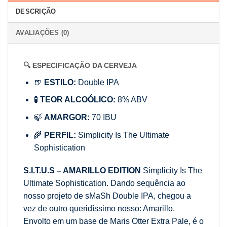
DESCRIÇÃO
AVALIAÇÕES (0)
🔍 ESPECIFICAÇÃO DA CERVEJA
🍺
ESTILO:
Double IPA
🧪
TEOR ALCOÓLICO:
8% ABV
🍃
AMARGOR:
70 IBU
🌾
PERFIL:
Simplicity Is The Ultimate
Sophistication
S.I.T.U.S – AMARILLO EDITION
Simplicity Is The
Ultimate Sophistication. Dando sequência ao
nosso projeto de sMaSh Double IPA, chegou a
vez de outro queridíssimo nosso: Amarillo.
Envolto em um base de Maris Otter Extra Pale, é o