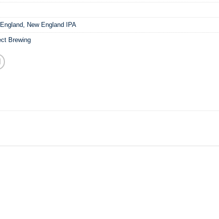
 England
,
New England IPA
ect Brewing