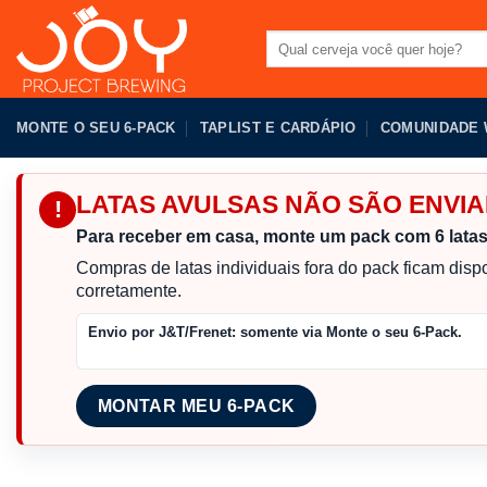
Pular
para
Pesquisar
por:
o
conteúdo
MONTE O SEU 6-PACK
TAPLIST E CARDÁPIO
COMUNIDADE
LATAS AVULSAS NÃO SÃO ENV
!
Para receber em casa, monte um pack com 6 lata
Compras de latas individuais fora do pack ficam dis
corretamente.
Envio por J&T/Frenet:
somente via Monte o seu 6-Pack.
MONTAR MEU 6-PACK