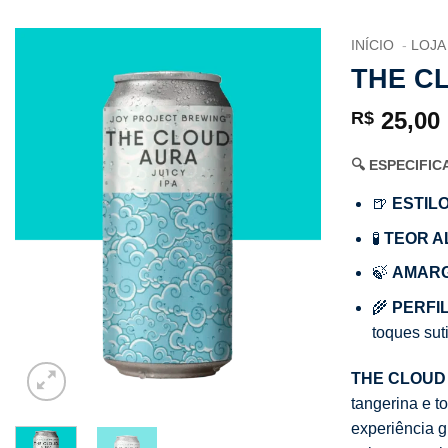
INÍCIO
LOJA
THE C
25,00
R$
🔍 ESPECIFI
🍺
ESTILO
🧪
TEOR A
🍃
AMAR
🌾
PERFIL
toques sut
THE CLOUD
tangerina e t
experiência g