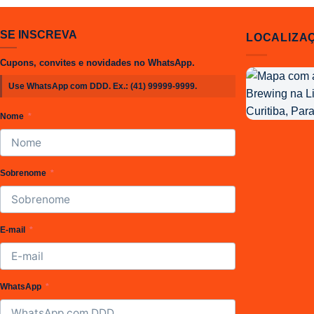
SE INSCREVA
LOCALIZA
Cupons, convites e novidades no WhatsApp.
Localização
Use WhatsApp com DDD. Ex.:
(41) 99999-9999
.
da
Joy
Nome
Project
Brewing
Sobrenome
E-mail
WhatsApp