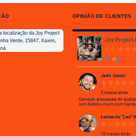
ÇÃO
OPINIÃO DE CLIENTES
Joy Project
4.8
Jadir Junior
3 meses atrás
Cervejas artesanais de qualid
com bolinho muito bom tamb
Leonardo “Leo” 
10 meses atrás