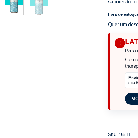
sabores tropi
Fora de estoqu
Quer um desc
LA
!
Para 
Compr
trans
Envi
seu 
MO
SKU:
165-LT