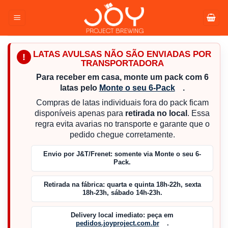
Pular
para
o
conteúdo
LATAS AVULSAS NÃO SÃO ENVIADAS POR
!
TRANSPORTADORA
Para receber em casa, monte um pack com 6
latas pelo
Monte o seu 6-Pack
.
Compras de latas individuais fora do pack ficam
disponíveis apenas para
retirada no local
. Essa
regra evita avarias no transporte e garante que o
pedido chegue corretamente.
Envio por J&T/Frenet:
somente via Monte o seu 6-
Pack.
Retirada na fábrica:
quarta e quinta 18h-22h, sexta
18h-23h, sábado 14h-23h.
Delivery local imediato:
peça em
pedidos.joyproject.com.br
.