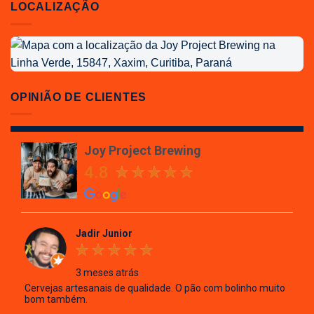
LOCALIZAÇÃO
Localização
da
Joy
Project
OPINIÃO DE CLIENTES
Brewing
Joy Project Brewing
4.8
Jadir Junior
3 meses atrás
Cervejas artesanais de qualidade. O pão com bolinho muito
bom também.