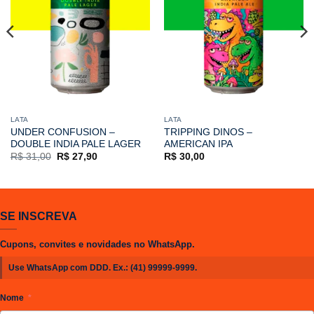
LATA
LATA
UNDER CONFUSION –
TRIPPING DINOS –
DOUBLE INDIA PALE LAGER
AMERICAN IPA
O
O
R$
31,00
R$
27,90
R$
30,00
preço
preço
original
atual
era:
é:
R$ 31,00.
R$ 27,90.
SE INSCREVA
Cupons, convites e novidades no WhatsApp.
Use WhatsApp com DDD. Ex.:
(41) 99999-9999
.
Nome