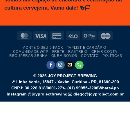
cultura cervejeira. Vamo dale! 🍻🏳️
MasterCard
Visa
Credit
Elo
Google
Maestro
Card
Pay
MONTE O SEU 6-PACK
TAPLIST E CARDÁPIO
2
COMUNIDADE WPP
FRETE
RASTREIO
CRIAR CONTA
RECUPERAR SENHA
QUEM SOMOS
CONTATO
POLÍTICAS
© 2026
JOY PROJECT BREWING
📍
Linha Verde, 15847 - Xaxim
,
Curitiba
-
PR
,
81690-200
CNPJ: 30.228.818/0001-27
📞
(41) 99955-3208
WhatsApp
Instagram @joyprojectbrewing
✉️ diego@joyproject.com.br