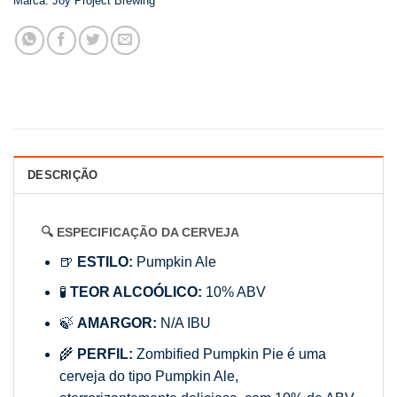
Marca:
Joy Project Brewing
DESCRIÇÃO
🔍 ESPECIFICAÇÃO DA CERVEJA
🍺
ESTILO:
Pumpkin Ale
🧪
TEOR ALCOÓLICO:
10% ABV
🍃
AMARGOR:
N/A IBU
🌾
PERFIL:
Zombified Pumpkin Pie é uma
cerveja do tipo Pumpkin Ale,