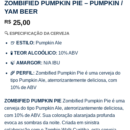
ZOMBIFIED PUMPKIN PIE – PUMPKIN /
YAM BEER
25,00
R$
🔍 ESPECIFICAÇÃO DA CERVEJA
🍺
ESTILO:
Pumpkin Ale
🧪
TEOR ALCOÓLICO:
10% ABV
🍃
AMARGOR:
N/A IBU
🌾
PERFIL:
Zombified Pumpkin Pie é uma cerveja do
tipo Pumpkin Ale, aterrorizantemente deliciosa, com
10% de ABV
ZOMBIFIED PUMPKIN PIE
Zombified Pumpkin Pie é uma
cerveja do tipo Pumpkin Ale, aterrorizantemente deliciosa,
com 10% de ABV. Sua coloração alaranjada profunda
evoca as sombras da noite. Criada em sinistra
colaboração com o Zombie Walk Curitiba, esta cerveja