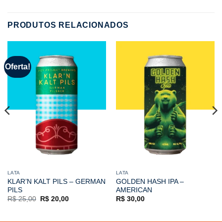
PRODUTOS RELACIONADOS
Oferta!
LATA
LATA
KLAR’N KALT PILS – GERMAN
GOLDEN HASH IPA –
PILS
AMERICAN
O
O
R$
25,00
R$
20,00
R$
30,00
preço
preço
original
atual
era:
é: