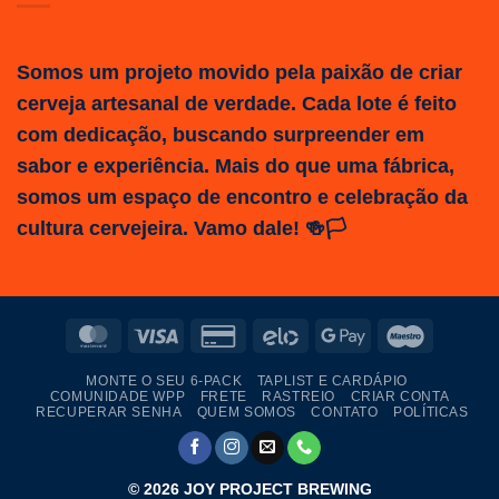
Somos um projeto movido pela paixão de criar
cerveja artesanal de verdade. Cada lote é feito
com dedicação, buscando surpreender em
sabor e experiência. Mais do que uma fábrica,
somos um espaço de encontro e celebração da
cultura cervejeira. Vamo dale! 🍻🏳️
MasterCard
Visa
Credit
Elo
Google
Maestro
Card
Pay
MONTE O SEU 6-PACK
TAPLIST E CARDÁPIO
2
COMUNIDADE WPP
FRETE
RASTREIO
CRIAR CONTA
RECUPERAR SENHA
QUEM SOMOS
CONTATO
POLÍTICAS
© 2026
JOY PROJECT BREWING