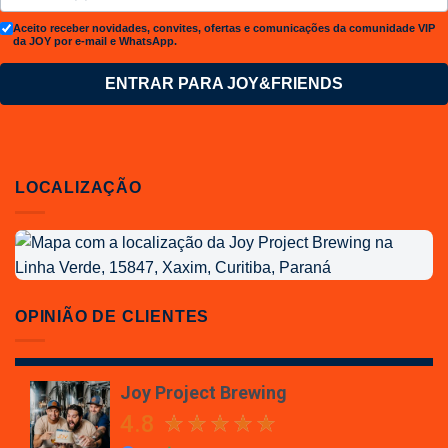
Aceito receber novidades, convites, ofertas e comunicações da comunidade VIP
da JOY por e-mail e WhatsApp.
ENTRAR PARA JOY&FRIENDS
LOCALIZAÇÃO
Localização
da
Joy
Project
OPINIÃO DE CLIENTES
Brewing
Joy Project Brewing
4.8