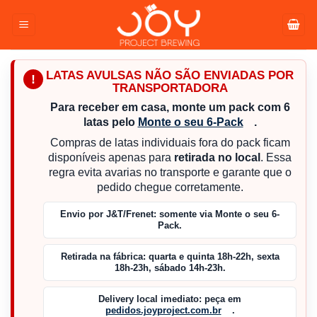
Pular
para
o
conteúdo
LATAS AVULSAS NÃO SÃO ENVIADAS POR
!
TRANSPORTADORA
Para receber em casa, monte um pack com 6
latas pelo
Monte o seu 6-Pack
.
Compras de latas individuais fora do pack ficam
disponíveis apenas para
retirada no local
. Essa
regra evita avarias no transporte e garante que o
pedido chegue corretamente.
Envio por J&T/Frenet:
somente via Monte o seu 6-
Pack.
Retirada na fábrica:
quarta e quinta 18h-22h, sexta
18h-23h, sábado 14h-23h.
Delivery local imediato:
peça em
pedidos.joyproject.com.br
.