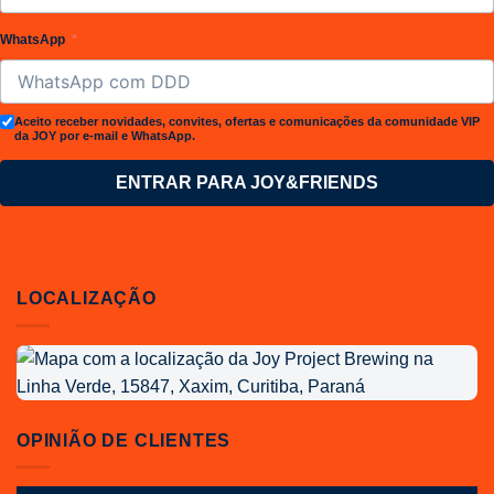
WhatsApp
Aceito receber novidades, convites, ofertas e comunicações da comunidade VIP
da JOY por e-mail e WhatsApp.
ENTRAR PARA JOY&FRIENDS
LOCALIZAÇÃO
Localização
da
Joy
Project
OPINIÃO DE CLIENTES
Brewing