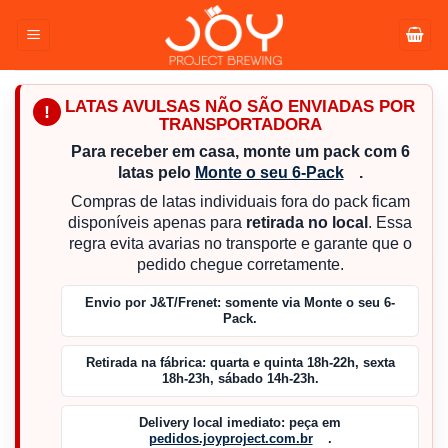
Pular
para
o
conteúdo
LATAS AVULSAS NÃO SÃO ENVIADAS POR
!
TRANSPORTADORA
Para receber em casa, monte um pack com 6
latas pelo
Monte o seu 6-Pack
.
Compras de latas individuais fora do pack ficam
disponíveis apenas para
retirada no local
. Essa
regra evita avarias no transporte e garante que o
pedido chegue corretamente.
Envio por J&T/Frenet:
somente via Monte o seu 6-
Pack.
Retirada na fábrica:
quarta e quinta 18h-22h, sexta
18h-23h, sábado 14h-23h.
Delivery local imediato:
peça em
pedidos.joyproject.com.br
.