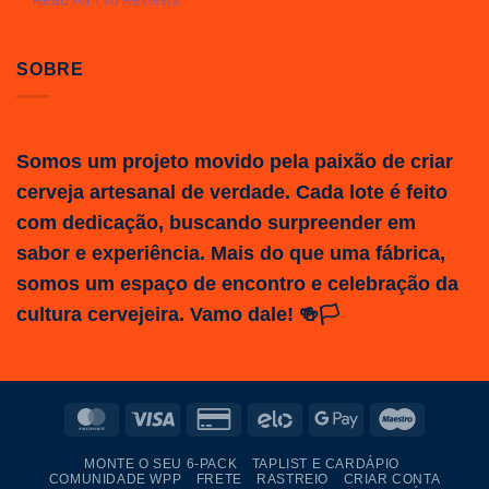
Read All 190 Reviews
SOBRE
Somos um projeto movido pela paixão de criar
cerveja artesanal de verdade. Cada lote é feito
com dedicação, buscando surpreender em
sabor e experiência. Mais do que uma fábrica,
somos um espaço de encontro e celebração da
cultura cervejeira. Vamo dale! 🍻🏳️
MasterCard
Visa
Credit
Elo
Google
Maestro
Card
Pay
MONTE O SEU 6-PACK
TAPLIST E CARDÁPIO
2
COMUNIDADE WPP
FRETE
RASTREIO
CRIAR CONTA