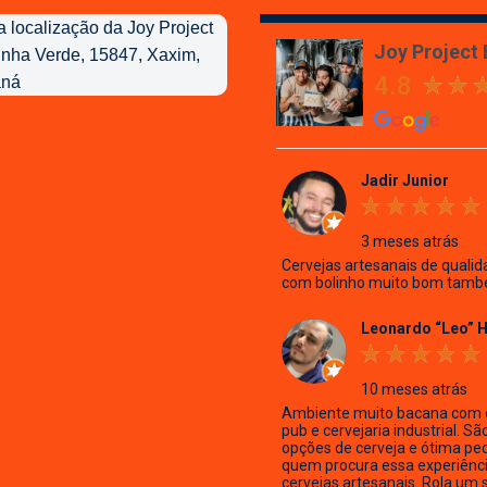
Joy Project
4.8
Jadir Junior
3 meses atrás
Cervejas artesanais de qualid
com bolinho muito bom tamb
Leonardo “Leo” 
10 meses atrás
Ambiente muito bacana com 
pub e cervejaria industrial. Sã
opções de cerveja e ótima pe
quem procura essa experiênc
cervejas artesanais. Rola um 