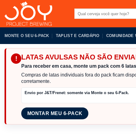
Pular
para
Pesquisar
por:
o
conteúdo
MONTE O SEU 6-PACK
TAPLIST E CARDÁPIO
COMUNIDADE
LATAS AVULSAS NÃO SÃO ENV
!
Para receber em casa, monte um pack com 6 lata
Compras de latas individuais fora do pack ficam dis
corretamente.
Envio por J&T/Frenet:
somente via Monte o seu 6-Pack.
MONTAR MEU 6-PACK