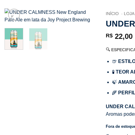
INÍCIO
LOJA
UNDER
22,00
R$
🔍 ESPECIFI
🍺
ESTILO
🧪
TEOR A
🍃
AMAR
🌾
PERFIL
UNDER CA
Aromas podero
Fora de estoqu