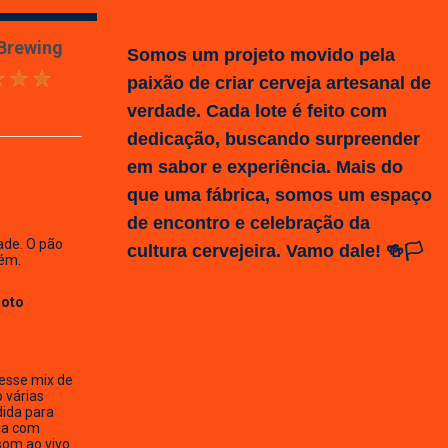
 Brewing
Somos um projeto movido pela
paixão de criar cerveja artesanal de
verdade. Cada lote é feito com
dedicação, buscando surpreender
em sabor e experiência. Mais do
que uma fábrica, somos um espaço
de encontro e celebração da
ade. O pão
cultura cervejeira. Vamo dale! 🍻🏳️
ém.
Hoto
esse mix de
o várias
dida para
ia com
som ao vivo