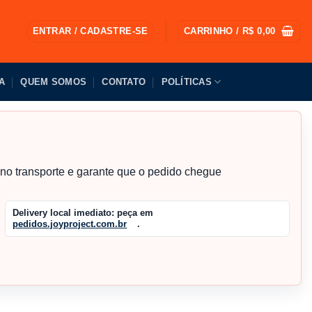
ENTRAR / CADASTRE-SE
CARRINHO /
R$
0,00
A
QUEM SOMOS
CONTATO
POLÍTICAS
s no transporte e garante que o pedido chegue
Delivery local imediato:
peça em
pedidos.joyproject.com.br
.