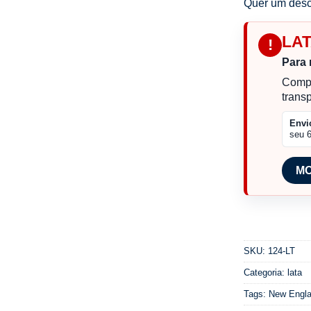
Quer um desc
LA
!
Para 
Compr
trans
Envi
seu 
MO
SKU:
124-LT
Categoria:
lata
Tags:
New Engla