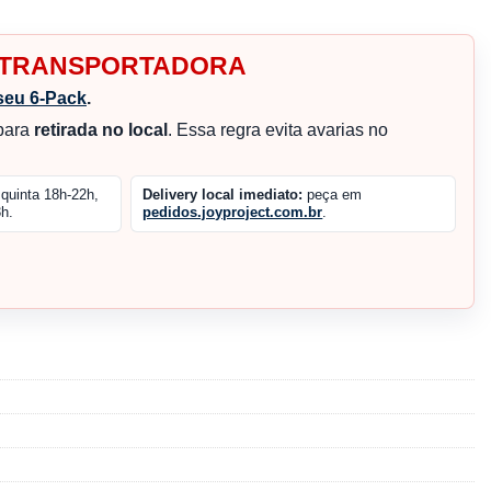
R TRANSPORTADORA
seu 6-Pack
.
 para
retirada no local
. Essa regra evita avarias no
quinta 18h-22h,
Delivery local imediato:
peça em
h.
pedidos.joyproject.com.br
.