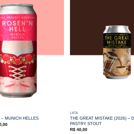
LATA
THE GREAT MISTAKE (2026) –
 – MUNICH HELLES
PASTRY STOUT
O
0,00
o
preço
R$
40,00
nal
atual