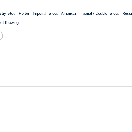
stry Stout
,
Porter - Imperial
,
Stout - American Imperial / Double
,
Stout - Russi
ect Brewing