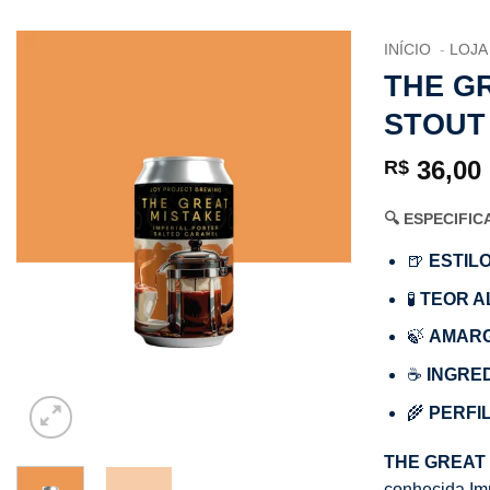
INÍCIO
LOJA
THE GR
STOUT
36,00
R$
🔍 ESPECIFI
🍺
ESTILO
🧪
TEOR A
🍃
AMAR
☕
INGRE
🌾
PERFIL
THE GREAT
conhecida Imp