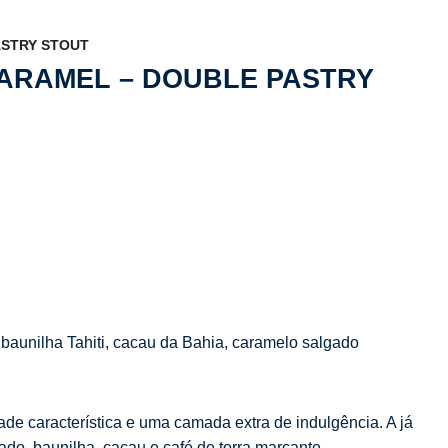
ASTRY STOUT
 CARAMEL – DOUBLE PASTRY
, baunilha Tahiti, cacau da Bahia, caramelo salgado
ade característica e uma camada extra de indulgência. A já
ado, baunilha, cacau e café de torra marcante.