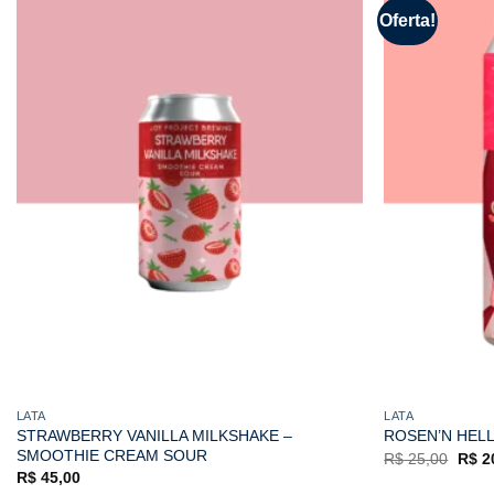
Oferta!
LATA
LATA
STRAWBERRY VANILLA MILKSHAKE –
ROSEN’N HELL
SMOOTHIE CREAM SOUR
O
R$
25,00
R$
2
preç
R$
45,00
origi