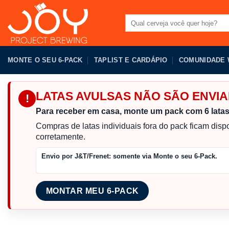
Pular
para
Pesquisar
por:
o
conteúdo
MONTE O SEU 6-PACK
TAPLIST E CARDÁPIO
COMUNIDADE
LATAS AVULSAS NÃO SÃO ENV
!
Para receber em casa, monte um pack com 6 lata
Compras de latas individuais fora do pack ficam dis
corretamente.
Envio por J&T/Frenet:
somente via Monte o seu 6-Pack.
MONTAR MEU 6-PACK