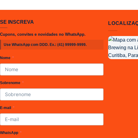
era:
R$ 2
SE INSCREVA
LOCALIZA
Cupons, convites e novidades no WhatsApp.
Localização
Use WhatsApp com DDD. Ex.:
(41) 99999-9999
.
da
Joy
Nome
Project
Brewing
Sobrenome
E-mail
WhatsApp