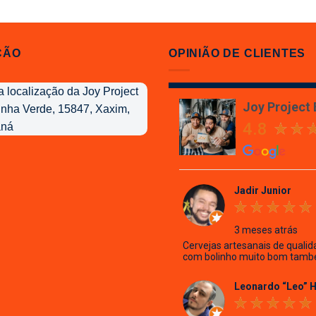
é:
5,00.
R$ 20,00.
ÇÃO
OPINIÃO DE CLIENTES
Joy Project
4.8
Jadir Junior
3 meses atrás
Cervejas artesanais de qualid
com bolinho muito bom tamb
Leonardo “Leo” 