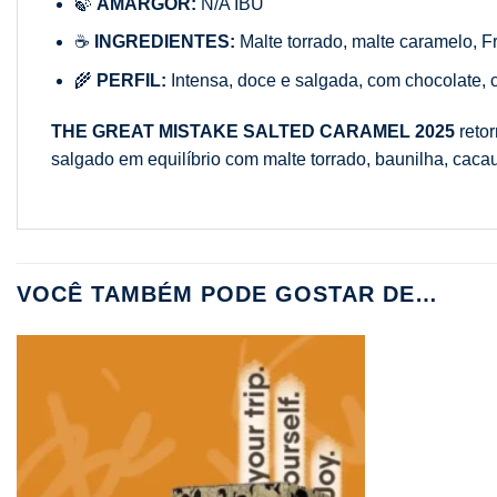
🍃
AMARGOR:
N/A IBU
☕
INGREDIENTES:
Malte torrado, malte caramelo, F
🌾
PERFIL:
Intensa, doce e salgada, com chocolate, c
THE GREAT MISTAKE SALTED CARAMEL 2025
retor
salgado em equilíbrio com malte torrado, baunilha, cacau
VOCÊ TAMBÉM PODE GOSTAR DE…