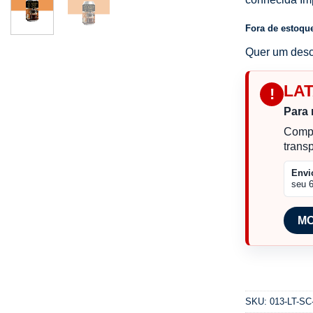
Fora de estoqu
Quer um desc
LA
!
Para 
Compr
trans
Envi
seu 
MO
SKU:
013-LT-SC