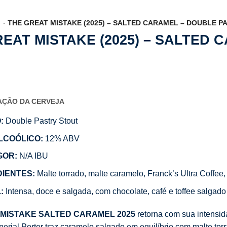
THE GREAT MISTAKE (2025) – SALTED CARAMEL – DOUBLE P
EAT MISTAKE (2025) – SALTED
CAÇÃO DA CERVEJA
:
Double Pastry Stout
LCOÓLICO:
12% ABV
GOR:
N/A IBU
DIENTES:
Malte torrado, malte caramelo, Franck’s Ultra Coffee
:
Intensa, doce e salgada, com chocolate, café e toffee salgado
 MISTAKE SALTED CARAMEL 2025
retorna com sua intensid
erial Porter traz caramelo salgado em equilíbrio com malte torr