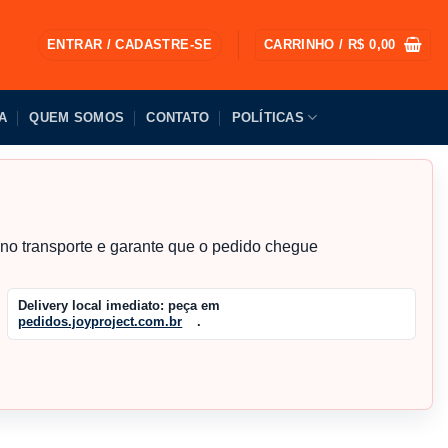
ENTRAR / CADASTRE-SE
CARRINHO /
R$
0,00
A
QUEM SOMOS
CONTATO
POLÍTICAS
s no transporte e garante que o pedido chegue
Delivery local imediato:
peça em
pedidos.joyproject.com.br
.